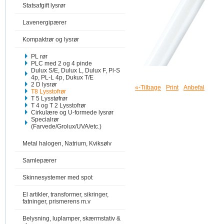
Statsafgift lysrør
Lavenergipærer
Kompaktrør og lysrør
PL rør
PLC med 2 og 4 pinde
Dulux S/E, Dulux L, Dulux F, Pl-S
4p, PL-L 4p, Dukux T/E
2 D lysrør
«-Tilbage
Print
Anbefal
T8 Lysstofrør
T 5 Lysstøfrør
T 4 og T 2 Lysstofrør
Cirkulære og U-formede lysrør
Specialrør
(Farvede/Grolux/UVA/etc.)
Metal halogen, Natrium, Kviksølv
Samlepærer
Skinnesystemer med spot
El artikler, transformer, sikringer,
fatninger, prismerens m.v
Belysning, luplamper, skærmstativ &