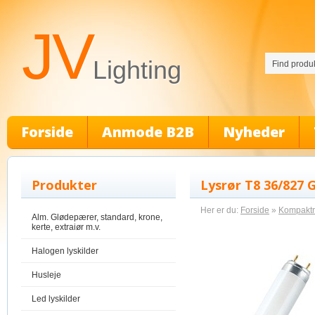
JV
Lighting
Forside
Anmode B2B
Nyheder
Produkter
Lysrør T8 36/827 
Her er du:
Forside
»
Kompaktrø
Alm. Glødepærer, standard, krone,
kerte, extraiør m.v.
Halogen lyskilder
Husleje
Led lyskilder