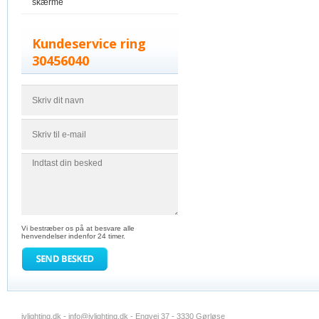
skærme
Kundeservice ring
30456040
Vi bestræber os på at besvare alle
henvendelser indenfor 24 timer.
jvlighting.dk -
info@jvlighting.dk
- Engvej 37 - 3330 Gørløse