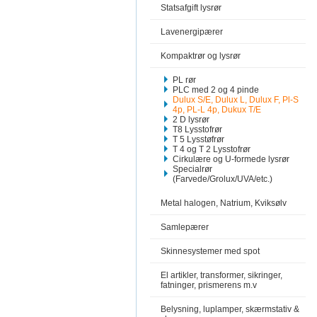
Statsafgift lysrør
Lavenergipærer
Kompaktrør og lysrør
PL rør
PLC med 2 og 4 pinde
Dulux S/E, Dulux L, Dulux F, Pl-S
4p, PL-L 4p, Dukux T/E
2 D lysrør
T8 Lysstofrør
T 5 Lysstøfrør
T 4 og T 2 Lysstofrør
Cirkulære og U-formede lysrør
Specialrør
(Farvede/Grolux/UVA/etc.)
Metal halogen, Natrium, Kviksølv
Samlepærer
Skinnesystemer med spot
El artikler, transformer, sikringer,
fatninger, prismerens m.v
Belysning, luplamper, skærmstativ &