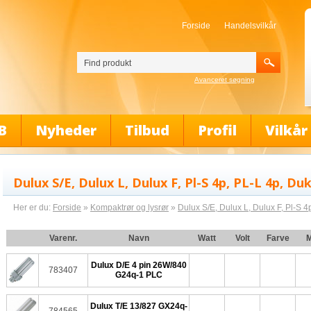
Forside
Handelsvilkår
Avanceret søgning
B
Nyheder
Tilbud
Profil
Vilkår
Dulux S/E, Dulux L, Dulux F, Pl-S 4p, PL-L 4p, Du
Her er du:
Forside
»
Kompaktrør og lysrør
»
Dulux S/E, Dulux L, Dulux F, Pl-S 4
Varenr.
Navn
Watt
Volt
Farve
M
Dulux D/E 4 pin 26W/840
783407
G24q-1 PLC
Dulux T/E 13/827 GX24q-