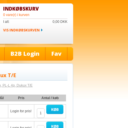
INDKØBSKURV
0 vare(r) i kurven
I alt:
0,00
DKK
VIS INDKØBSKURVEN
B2B Login
Fav
kux T/E
p, PL-L 4p, Dukux T/E
ål
Pris
Antal / køb
Login for pris!