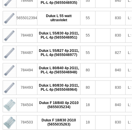
784484
55
840
L:
PL-L 4p (5655046935)
Dulux L 55 watt
5655012394
55
830
L:
ultraviolet
Dulux L 55/830 4p 2G11,
784483
55
830
L:
PL-L 4p (5655046951)
Dulux L 55/827 4p 2G11,
784487
55
827
L:
PL-L 4p (5655046977)
Dulux L 80/840 4p 2G11,
784494
80
840
L:
PL-L 4p (5655046948)
Dulux L 80/830 4p 2G11,
784493
80
830
L:
PL-L 4p (5655046964)
Dulux F 18/840 4p 2G10
784504
18
840
L:
(5655035234)
Dulux F 18/830 2G10
784503
18
830
L:
(5655035263)