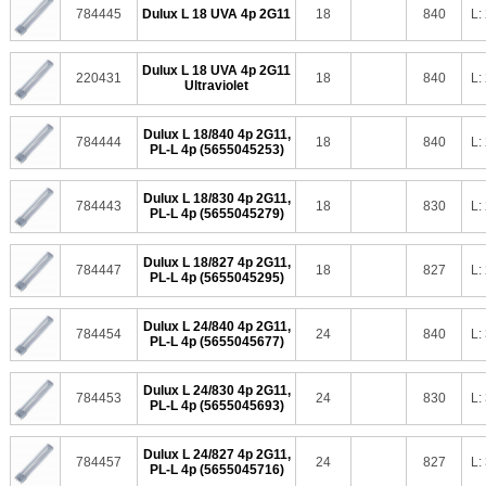
784445
Dulux L 18 UVA 4p 2G11
18
840
L:
Dulux L 18 UVA 4p 2G11
220431
18
840
L:
Ultraviolet
Dulux L 18/840 4p 2G11,
784444
18
840
L:
PL-L 4p (5655045253)
Dulux L 18/830 4p 2G11,
784443
18
830
L:
PL-L 4p (5655045279)
Dulux L 18/827 4p 2G11,
784447
18
827
L:
PL-L 4p (5655045295)
Dulux L 24/840 4p 2G11,
784454
24
840
L:
PL-L 4p (5655045677)
Dulux L 24/830 4p 2G11,
784453
24
830
L:
PL-L 4p (5655045693)
Dulux L 24/827 4p 2G11,
784457
24
827
L:
PL-L 4p (5655045716)