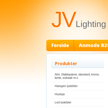
JV
Lighting
Forside
Anmode B2
Produkter
Alm. Glødepærer, standard, krone,
kerte, extraiør m.v.
Halogen lyskilder
Husleje
Led lyskilder