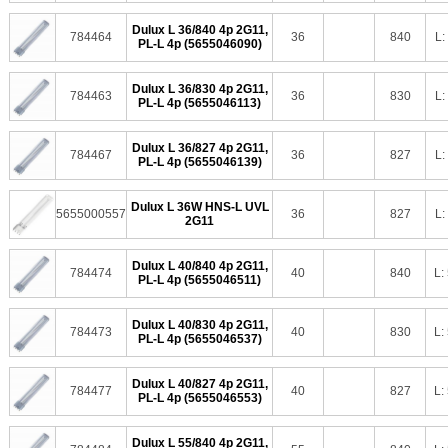
Dulux L 36/840 4p 2G11,
784464
36
840
L:
PL-L 4p (5655046090)
Dulux L 36/830 4p 2G11,
784463
36
830
L:
PL-L 4p (5655046113)
Dulux L 36/827 4p 2G11,
784467
36
827
L:
PL-L 4p (5655046139)
Dulux L 36W HNS-L UVL
5655000557
36
827
L:
2G11
Dulux L 40/840 4p 2G11,
784474
40
840
L:
PL-L 4p (5655046511)
Dulux L 40/830 4p 2G11,
784473
40
830
L:
PL-L 4p (5655046537)
Dulux L 40/827 4p 2G11,
784477
40
827
L:
PL-L 4p (5655046553)
Dulux L 55/840 4p 2G11,