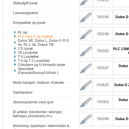
783201
Statsafgift lysrør
Lavenergipærer
783199
Dulux D
Kompaktrør og lysrør
PL rør
783198
Dulux D
PLC med 2 og 4 pinde
Dulux S/E, Dulux L, Dulux F, Pl-S
4p, PL-L 4p, Dukux T/E
2 D lysrør
PLC 13W/
783202
T8 Lysstofrør
T 5 Lysstøfrør
T 4 og T 2 Lysstofrør
Cirkulære og U-formede lysrør
Dulux
783197
Specialrør
(Farvede/Grolux/UVA/etc.)
Metal halogen, Natrium, Kviksølv
010625
Dulux D 
Samlepærer
Dulux
783301
Skinnesystemer med spot
El artikler, transformer, sikringer,
fatninger, prismerens m.v
783299
Dulux D
Belysning, luplamper, skærmstativ &