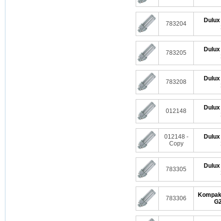
Dulux
783204
Dulux
783205
Dulux
783208
Dulux
012148
012148 -
Dulux
Copy
Dulux
783305
Kompakt
783306
G2