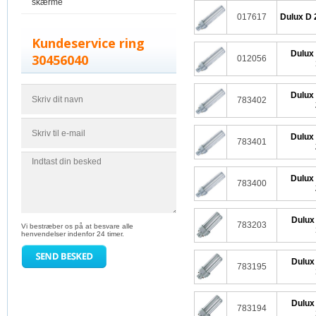
skærme
017617
Dulux D 
Kundeservice ring
Dulux
30456040
012056
Dulux
783402
Dulux
783401
Dulux
783400
Dulux
783203
Vi bestræber os på at besvare alle
henvendelser indenfor 24 timer.
Dulux
783195
Dulux
783194