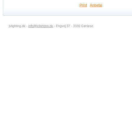
Print
Anbefal
jvlighting.dk -
info@jvlighting.dk
- Engvej 37 - 3330 Gørløse