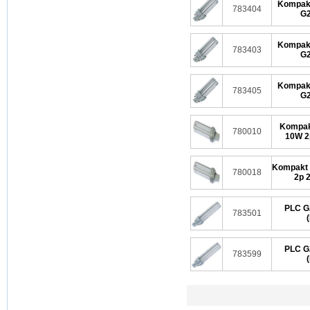
Kompakt
783404
G2
Kompakt
783403
G2
Kompakt
783405
G2
Kompak
780010
10W 2
Kompakt 
780018
2p 2
PLC G
783501
(
PLC G
783599
(