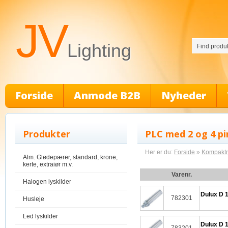
JV
Lighting
Forside
Anmode B2B
Nyheder
Produkter
PLC med 2 og 4 p
Her er du:
Forside
»
Kompaktrø
Alm. Glødepærer, standard, krone,
kerte, extraiør m.v.
Varenr.
Halogen lyskilder
Dulux D 1
782301
Husleje
Led lyskilder
Dulux D 1