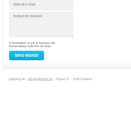
Vi bestræber os på at besvare alle
henvendelser indenfor 24 timer.
jvlighting.dk -
info@jvlighting.dk
- Engvej 37 - 3330 Gørløse