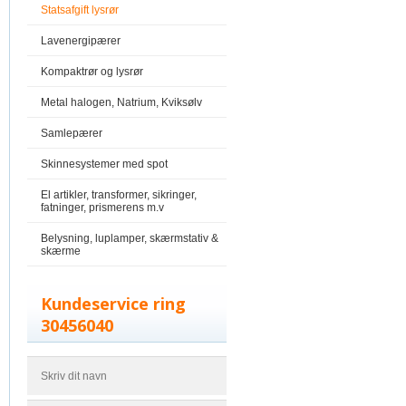
Statsafgift lysrør
Lavenergipærer
Kompaktrør og lysrør
Metal halogen, Natrium, Kviksølv
Samlepærer
Skinnesystemer med spot
El artikler, transformer, sikringer,
fatninger, prismerens m.v
Belysning, luplamper, skærmstativ &
skærme
Kundeservice ring
30456040