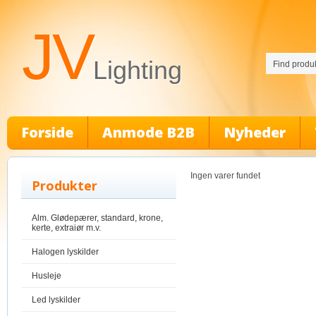
JV
Lighting
Forside
Anmode B2B
Nyheder
Ingen varer fundet
Produkter
Alm. Glødepærer, standard, krone,
kerte, extraiør m.v.
Halogen lyskilder
Husleje
Led lyskilder