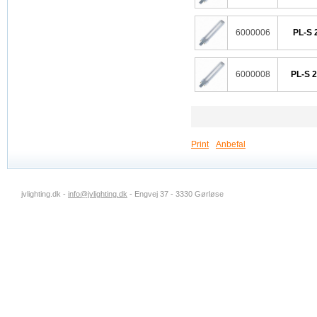
6000006
PL-S 
6000008
PL-S 2
Print
Anbefal
jvlighting.dk -
info@jvlighting.dk
- Engvej 37 - 3330 Gørløse