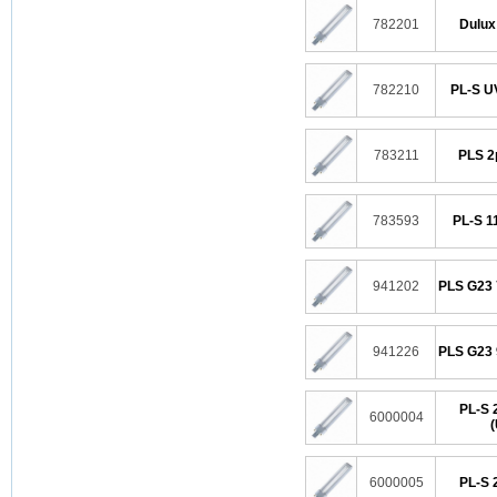
782201
Dulux
782210
PL-S U
783211
PLS 2
783593
PL-S 11
941202
PLS G23 
941226
PLS G23 
PL-S 
6000004
(
6000005
PL-S 