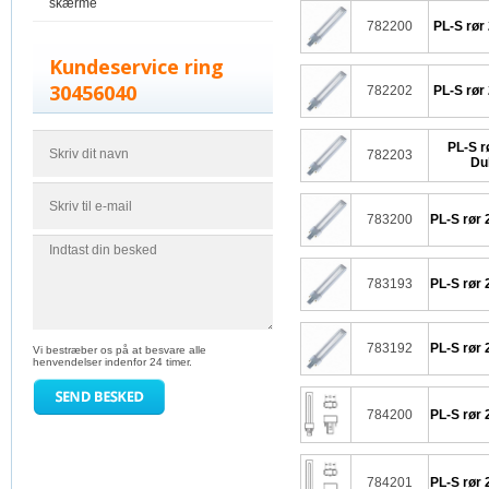
skærme
782200
PL-S rør
Kundeservice ring
30456040
782202
PL-S rør
PL-S r
782203
Du
783200
PL-S rør 
783193
PL-S rør 
783192
PL-S rør 
Vi bestræber os på at besvare alle
henvendelser indenfor 24 timer.
784200
PL-S rør 
784201
PL-S rør 