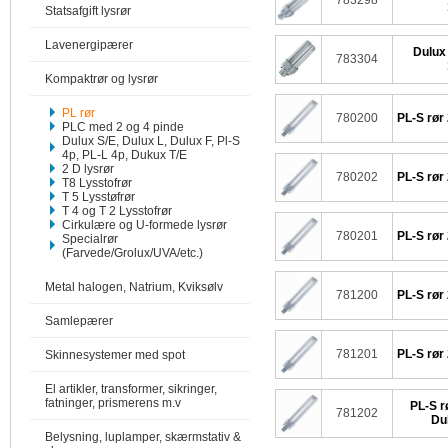
783298
Statsafgift lysrør
Lavenergipærer
Dulux
783304
Kompaktrør og lysrør
PL rør
780200
PL-S rør
PLC med 2 og 4 pinde
Dulux S/E, Dulux L, Dulux F, Pl-S
4p, PL-L 4p, Dukux T/E
2 D lysrør
780202
PL-S rør
T8 Lysstofrør
T 5 Lysstøfrør
T 4 og T 2 Lysstofrør
Cirkulære og U-formede lysrør
780201
PL-S rør
Specialrør
(Farvede/Grolux/UVA/etc.)
Metal halogen, Natrium, Kviksølv
781200
PL-S rør
Samlepærer
781201
PL-S rør
Skinnesystemer med spot
El artikler, transformer, sikringer,
fatninger, prismerens m.v
PL-S r
781202
Du
Belysning, luplamper, skærmstativ &