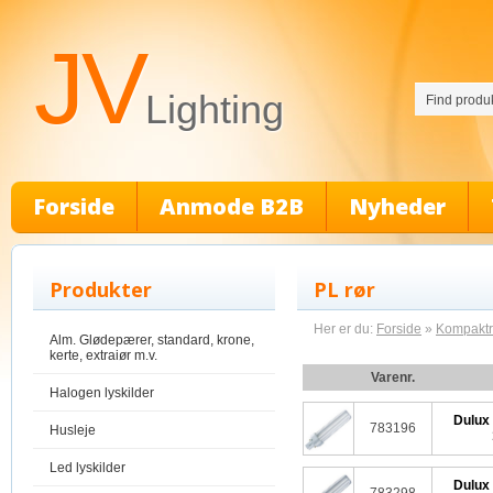
JV
Lighting
Forside
Anmode B2B
Nyheder
Produkter
PL rør
Her er du:
Forside
»
Kompaktrø
Alm. Glødepærer, standard, krone,
kerte, extraiør m.v.
Varenr.
Halogen lyskilder
Dulux
783196
Husleje
Led lyskilder
Dulux