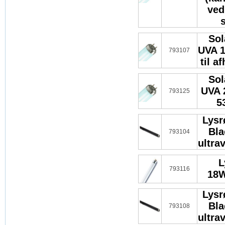
ved
s
Sol
UVA 
793107
til a
Sol
UVA 
793125
5
Lysr
Bla
793104
ultra
L
793116
18W
Lysr
Bla
793108
ultra