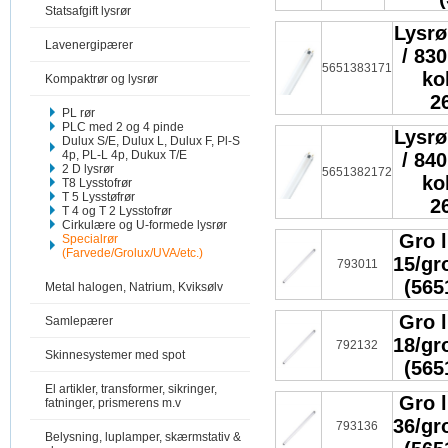
Statsafgift lysrør
Lysrø
Lavenergipærer
/ 83
5651383171
ko
Kompaktrør og lysrør
2
PL rør
PLC med 2 og 4 pinde
Lysrø
Dulux S/E, Dulux L, Dulux F, Pl-S
4p, PL-L 4p, Dukux T/E
/ 84
2 D lysrør
5651382172
ko
T8 Lysstofrør
T 5 Lysstøfrør
2
T 4 og T 2 Lysstofrør
Cirkulære og U-formede lysrør
Gro l
Specialrør
(Farvede/Grolux/UVA/etc.)
15/gr
793011
(565
Metal halogen, Natrium, Kviksølv
Gro l
Samlepærer
18/gr
792132
Skinnesystemer med spot
(565
El artikler, transformer, sikringer,
Gro l
fatninger, prismerens m.v
36/gr
793136
Belysning, luplamper, skærmstativ &