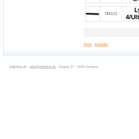
L
784121
4/Ul
Print
Anbefal
jvlighting.dk -
info@jvlighting.dk
- Engvej 37 - 3330 Gørløse