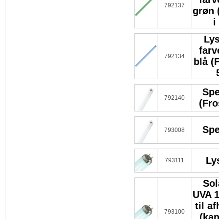
792137
grøn 
i
Lys
far
792134
blå (
Spe
792140
(Fro
Spe
793008
Ly
793111
Sol
UVA 
til a
793100
(ka