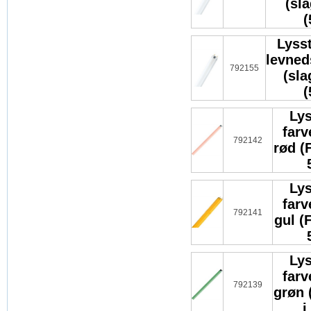
(sl
(
Lysst
levned
792155
(sla
(
Lys
far
792142
rød (
Lys
far
792141
gul (
Lys
far
792139
grøn 
i