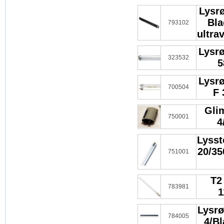
Lysr
Bla
793102
ultra
Lysrø
323532
5
Lysrø
700504
F 
Gli
750001
4
Lysst
20/35
751001
T2
783981
1
Lysrø
784005
4/Bl