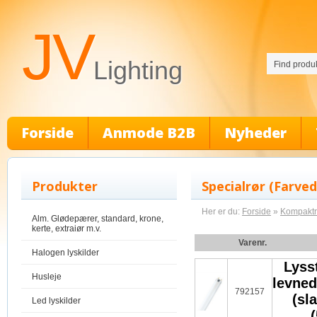
JV
Lighting
Forside
Anmode B2B
Nyheder
Produkter
Specialrør (Farve
Her er du:
Forside
»
Kompaktrø
Alm. Glødepærer, standard, krone,
kerte, extraiør m.v.
Varenr.
Halogen lyskilder
Lysst
Husleje
levne
792157
(sl
Led lyskilder