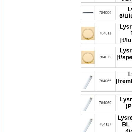
L
784006
6/Ul
Lysr
784011
[t/l
Lysr
[t/sp
784012
L
[frem
784065
Lysr
784069
(P
Lysrø
BL 
784117
4