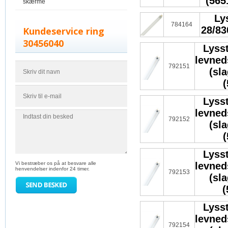
(565
skærme
Ly
784164
28/830
Kundeservice ring
30456040
Lysst
levned
792151
(sl
(
Lysst
levned
792152
(sl
(
Lysst
Vi bestræber os på at besvare alle
levned
henvendelser indenfor 24 timer.
792153
(sl
(
Lysst
levned
792154