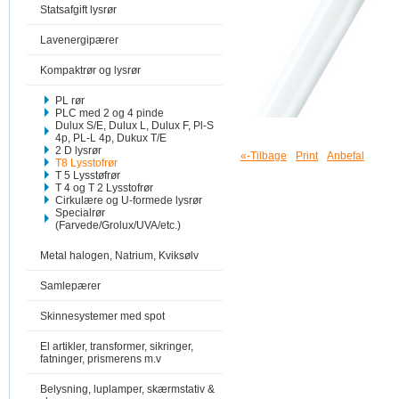
Statsafgift lysrør
Lavenergipærer
Kompaktrør og lysrør
PL rør
PLC med 2 og 4 pinde
Dulux S/E, Dulux L, Dulux F, Pl-S
4p, PL-L 4p, Dukux T/E
2 D lysrør
«-Tilbage
Print
Anbefal
T8 Lysstofrør
T 5 Lysstøfrør
T 4 og T 2 Lysstofrør
Cirkulære og U-formede lysrør
Specialrør
(Farvede/Grolux/UVA/etc.)
Metal halogen, Natrium, Kviksølv
Samlepærer
Skinnesystemer med spot
El artikler, transformer, sikringer,
fatninger, prismerens m.v
Belysning, luplamper, skærmstativ &