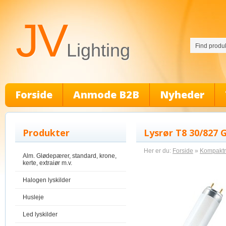
JV
Lighting
Forside
Anmode B2B
Nyheder
Produkter
Lysrør T8 30/827 
Her er du:
Forside
»
Kompaktrø
Alm. Glødepærer, standard, krone,
kerte, extraiør m.v.
Halogen lyskilder
Husleje
Led lyskilder