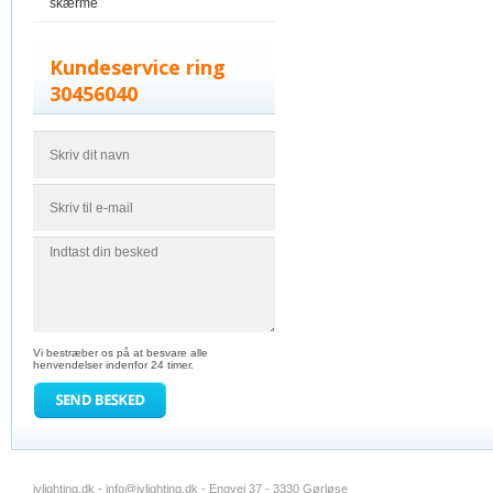
skærme
Kundeservice ring
30456040
Vi bestræber os på at besvare alle
henvendelser indenfor 24 timer.
jvlighting.dk -
info@jvlighting.dk
- Engvej 37 - 3330 Gørløse