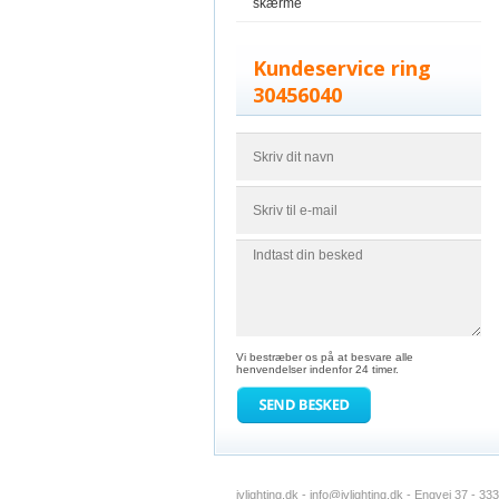
skærme
Kundeservice ring
30456040
Vi bestræber os på at besvare alle
henvendelser indenfor 24 timer.
jvlighting.dk -
info@jvlighting.dk
- Engvej 37 - 33