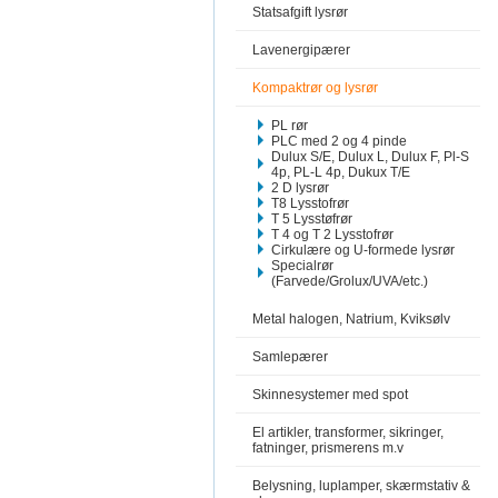
Statsafgift lysrør
Lavenergipærer
Kompaktrør og lysrør
PL rør
PLC med 2 og 4 pinde
Dulux S/E, Dulux L, Dulux F, Pl-S
4p, PL-L 4p, Dukux T/E
2 D lysrør
T8 Lysstofrør
T 5 Lysstøfrør
T 4 og T 2 Lysstofrør
Cirkulære og U-formede lysrør
Specialrør
(Farvede/Grolux/UVA/etc.)
Metal halogen, Natrium, Kviksølv
Samlepærer
Skinnesystemer med spot
El artikler, transformer, sikringer,
fatninger, prismerens m.v
Belysning, luplamper, skærmstativ &