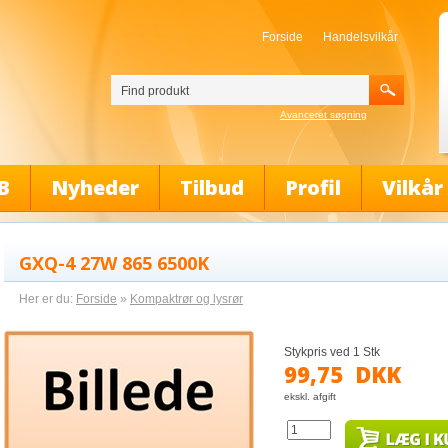
Forside
Handelsvilkår
Avanceret søgning
B
Nyheder
Tilbud
Profil
Vilkår
GXQ-4 27W 865 6500K
Her er du:
Forside
»
Kompaktrør og lysrør
Stykpris ved 1 Stk
99,75
DKK
ekskl. afgift