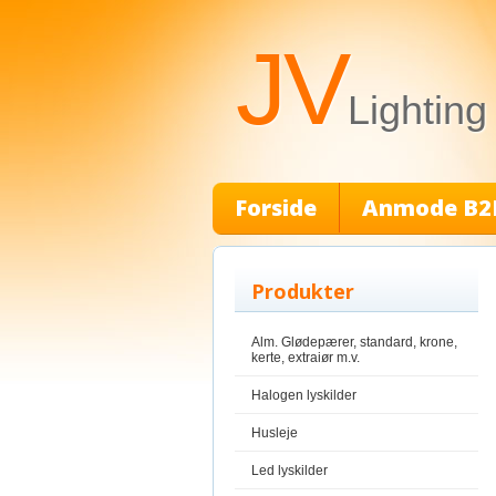
JV
Lighting
Forside
Anmode B2
Produkter
Alm. Glødepærer, standard, krone,
kerte, extraiør m.v.
Halogen lyskilder
Husleje
Led lyskilder