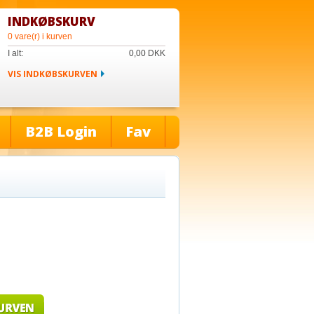
INDKØBSKURV
0 vare(r) i kurven
I alt:
0,00
DKK
VIS INDKØBSKURVEN
B2B Login
Fav