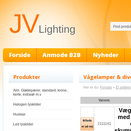
JV
Lighting
Forside
Anmode B2B
Nyheder
Produkter
Vågelamper & div
Her er du:
Forside
»
El artikle
Alm. Glødepærer, standard, krone,
kerte, extraiør m.v.
Varenr.
Halogen lyskilder
Væg
Husleje
med 
2111141
Led lyskilder
skum