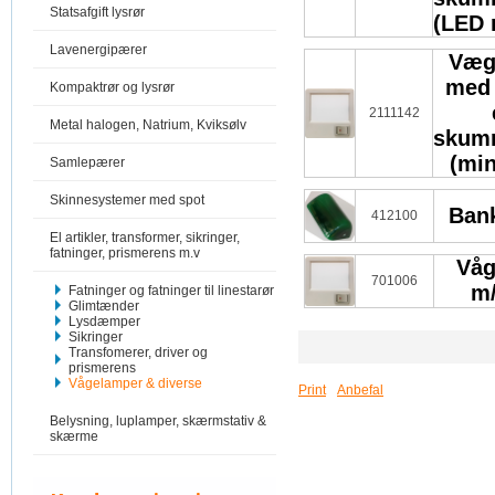
Statsafgift lysrør
(LED 
Lavenergipærer
Væg
med 
Kompaktrør og lysrør
2111142
Metal halogen, Natrium, Kviksølv
skum
(min
Samlepærer
Skinnesystemer med spot
Bank
412100
El artikler, transformer, sikringer,
fatninger, prismerens m.v
Våg
701006
m/
Fatninger og fatninger til linestarør
Glimtænder
Lysdæmper
Sikringer
Transfomerer, driver og
prismerens
Vågelamper & diverse
Print
Anbefal
Belysning, luplamper, skærmstativ &
skærme