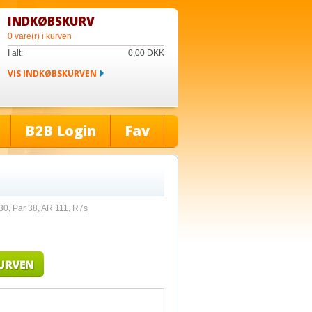
INDKØBSKURV
0 vare(r) i kurven
I alt:
0,00
DKK
VIS INDKØBSKURVEN
B2B Login
Fav
, Par 38, AR 111, R7s