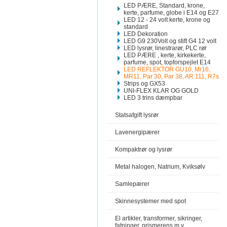
LED PÆRE, Standard, krone,
kerte, parfume, globe i E14 og E27
LED 12 - 24 volt kerte, krone og
standard
LED Dekoration
LED G9 230Volt og stift G4 12 volt
LED lysrør, linestrarør, PLC rør
LED PÆRE , kerte, kirkekerte,
parfume, spot, topforspejlet E14
LED REFLEKTOR GU10, Mr16,
MR11, Par 30, Par 38, AR 111, R7s
Strips og GX53
UNI-FLEX KLAR OG GOLD
LED 3 trins dæmpbar
Statsafgift lysrør
Lavenergipærer
Kompaktrør og lysrør
Metal halogen, Natrium, Kviksølv
Samlepærer
Skinnesystemer med spot
El artikler, transformer, sikringer,
fatninger, prismerens m.v