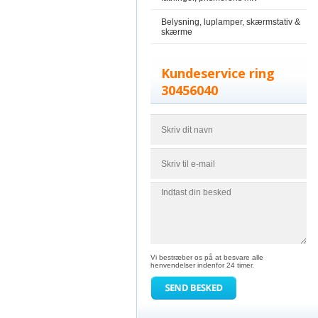
Belysning, luplamper, skærmstativ &
skærme
Kundeservice ring
30456040
Vi bestræber os på at besvare alle
henvendelser indenfor 24 timer.