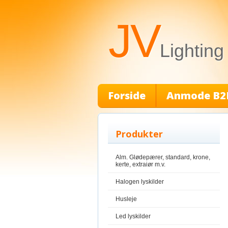
JV
Lighting
Forside
Anmode B2
Produkter
Alm. Glødepærer, standard, krone,
kerte, extraiør m.v.
Halogen lyskilder
Husleje
Led lyskilder