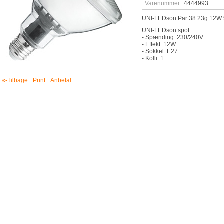
Varenummer:
4444993
UNI-LEDson Par 38 23g 12W
UNI-LEDson spot
- Spænding: 230/240V
- Effekt: 12W
- Sokkel: E27
- Kolli: 1
«-Tilbage
Print
Anbefal