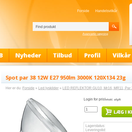
Forside
Handelsvilkår
Avanceret søgning
B
Nyheder
Tilbud
Profil
Vilkår
Spot par 38 12W E27 950lm 3000K 120X134 23g
Her er du:
Forside
»
Led lyskilder
»
LED REFLEKTOR GU10, Mr16, MR11, Par 30
Login for pris!
ekskl. afgift
Lagerstatus:
Leveringstid: