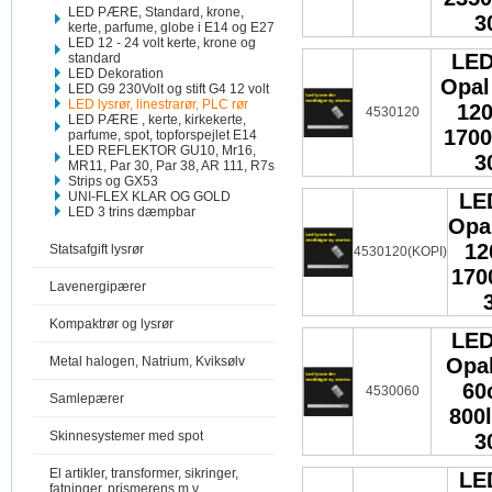
LED PÆRE, Standard, krone,
3
kerte, parfume, globe i E14 og E27
LED 12 - 24 volt kerte, krone og
LED
standard
LED Dekoration
Opal
LED G9 230Volt og stift G4 12 volt
LED lysrør, linestrarør, PLC rør
12
4530120
LED PÆRE , kerte, kirkekerte,
1700
parfume, spot, topforspejlet E14
LED REFLEKTOR GU10, Mr16,
3
MR11, Par 30, Par 38, AR 111, R7s
Strips og GX53
UNI-FLEX KLAR OG GOLD
LE
LED 3 trins dæmpbar
Opa
12
Statsafgift lysrør
4530120(KOPI)
170
Lavenergipærer
Kompaktrør og lysrør
LED
Metal halogen, Natrium, Kviksølv
Opa
60
4530060
Samlepærer
800
Skinnesystemer med spot
3
El artikler, transformer, sikringer,
LE
fatninger, prismerens m.v