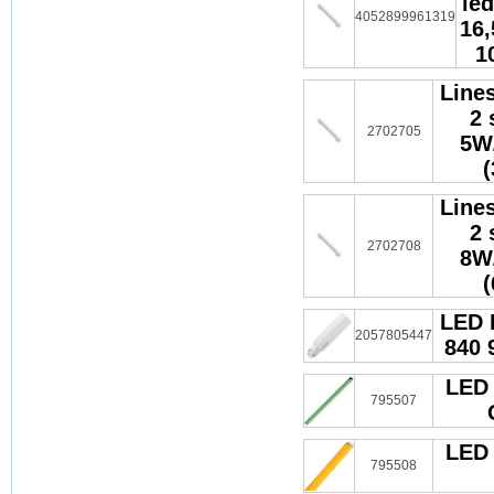
led
4052899961319
16
1
Lines
2 
2702705
5W
Lines
2 
2702708
8W
LED 
2057805447
840 
LED 
795507
LED 
795508