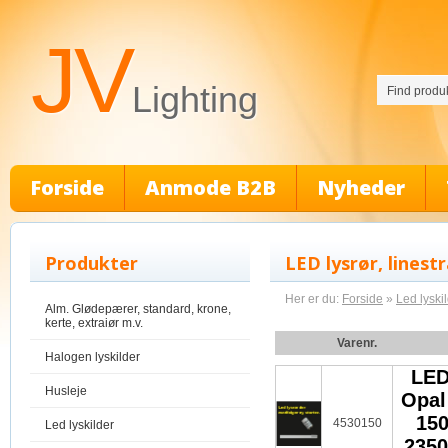
JV
Lighting
Forside
Anmode B2B
Nyheder
Produkter
LED lysrør, linest
Her er du:
Forside
»
Led lyski
Alm. Glødepærer, standard, krone,
kerte, extraiør m.v.
Varenr.
Halogen lyskilder
LED
Husleje
Opal
15
4530150
Led lyskilder
2350