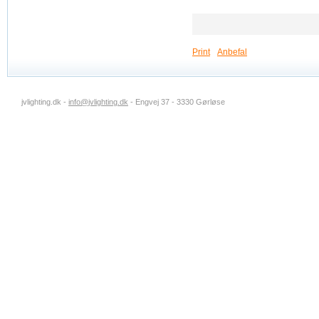
Print
Anbefal
jvlighting.dk -
info@jvlighting.dk
- Engvej 37 - 3330 Gørløse