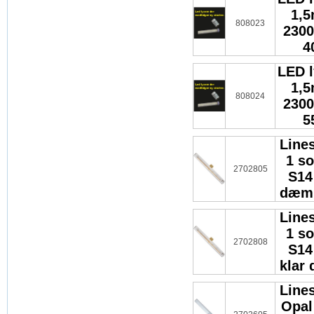
1,
808023
2300
4
LED l
1,
808024
2300
5
Lines
1 s
2702805
S14
dæmp
Lines
1 s
2702808
S14
klar
Lines
Opal