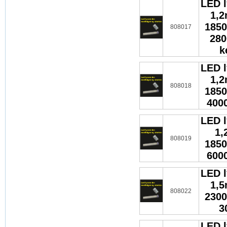
LED l
1,
1850
808017
280
k
LED l
1,
808018
1850
4000
LED l
1,
808019
1850
6000
LED l
1,
808022
2300
3
LED l