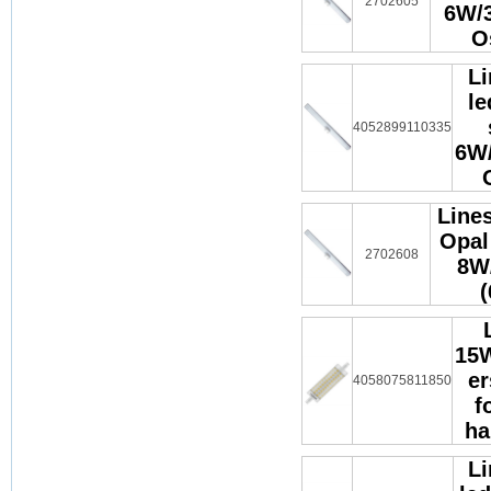
2702605
6W/3
O
Li
le
4052899110335
6W/
Lines
Opal
2702608
8W
15W
er
4058075811850
f
ha
Li