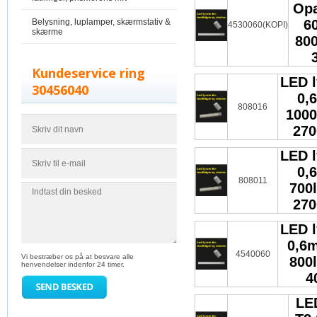
Opa
Belysning, luplamper, skærmstativ &
6
4530060(KOPI)
skærme
800
Kundeservice ring
LED l
30456040
0,
808016
1000
270
LED l
0,
808011
700
270
LED l
0,6
4540060
Vi bestræber os på at besvare alle
800
henvendelser indenfor 24 timer.
4
LE