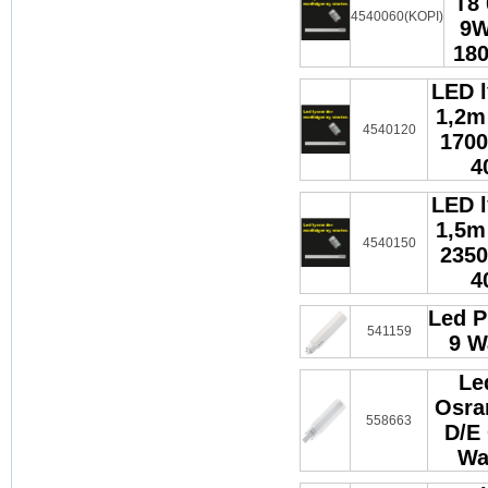
T8 
4540060(KOPI)
9W
180
LED l
1,2m
4540120
1700
4
LED l
1,5m
4540150
2350
4
Led 
541159
9 W
Le
Osra
558663
D/E
Wa