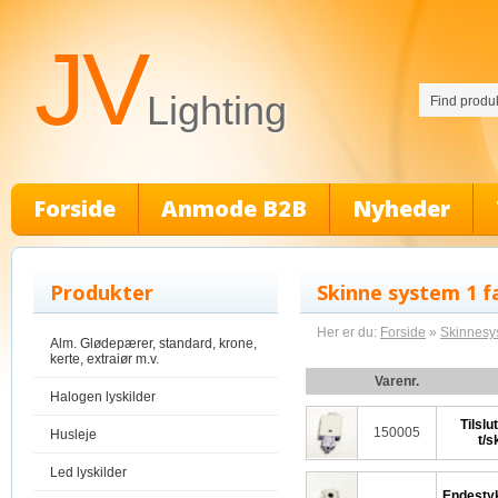
JV
Lighting
Forside
Anmode B2B
Nyheder
Produkter
Skinne system 1 f
Her er du:
Forside
»
Skinnesy
Alm. Glødepærer, standard, krone,
kerte, extraiør m.v.
Varenr.
Halogen lyskilder
Tilsl
150005
Husleje
t/s
Led lyskilder
Endestyk