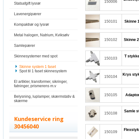
150006
Statsafgift lysrør
Lavenergipærer
150101
Skinne 1
Kompaktrør og lysrør
Metal halogen, Natrium, Kviksølv
150102
Skinne 2
Samlepærer
Skinnesystemer med spot
T stykke
150103
Skinne system 1 faset
Spot til 1 faset skinnesystem
Krys styk
150104
El artikler, transformer, sikringer,
fatninger, prismerens m.v
150105
Adaptor
Belysning, luplamper, skærmstativ &
skærme
Samle st
150108
Kundeservice ring
30456040
Flexstyk
150109