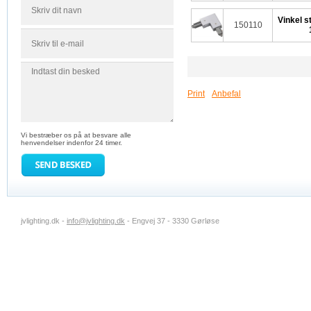
Vinkel s
150110
Print
Anbefal
Vi bestræber os på at besvare alle
henvendelser indenfor 24 timer.
jvlighting.dk -
info@jvlighting.dk
- Engvej 37 - 3330 Gørløse