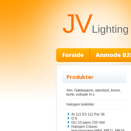
JV
Lighting
Forside
Anmode B2
Produkter
Alm. Glødepærer, standard, krone,
kerte, extraiør m.v.
Halogen lyskilder
Ar 111 ES 111 Par 36
G 9
GU 10 pære 230 Volt
Halogen Classic
Halogenpære MR8, MR11, MR16