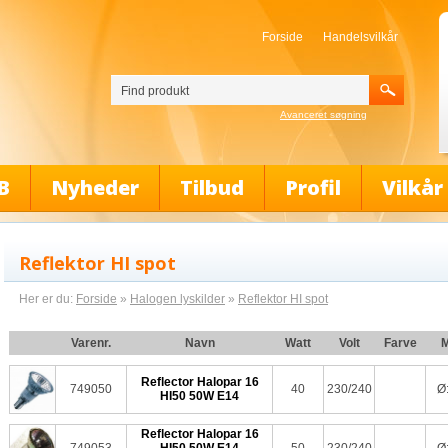
Forside
Handelsvilkår
Avanceret søgning
B
Nyheder
Tilbud
Profil
Vilkår
Reflektor HI spot
Her er du:
Forside
»
Halogen lyskilder
»
Reflektor HI spot
Varenr.
Navn
Watt
Volt
Farve
M
Reflector Halopar 16
749050
40
230/240
Ø
HI50 50W E14
Reflector Halopar 16