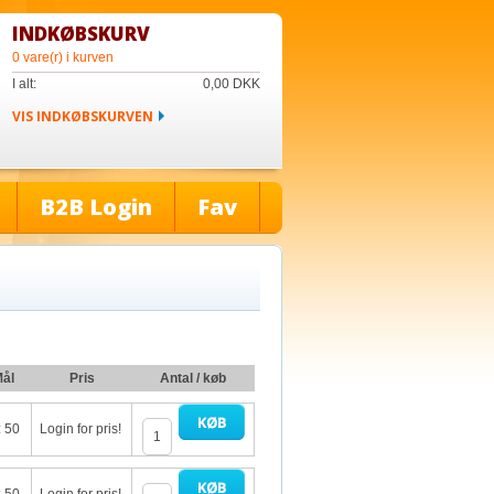
INDKØBSKURV
0 vare(r) i kurven
I alt:
0,00
DKK
VIS INDKØBSKURVEN
B2B Login
Fav
ål
Pris
Antal / køb
: 50
Login for pris!