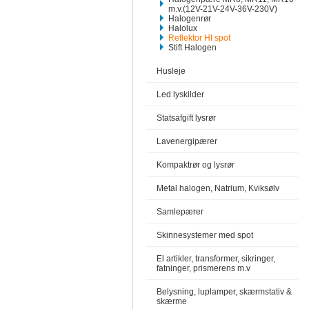
m.v.(12V-21V-24V-36V-230V)
Halogenrør
Halolux
Reflektor HI spot
Stift Halogen
Husleje
Led lyskilder
Statsafgift lysrør
Lavenergipærer
Kompaktrør og lysrør
Metal halogen, Natrium, Kviksølv
Samlepærer
Skinnesystemer med spot
El artikler, transformer, sikringer,
fatninger, prismerens m.v
Belysning, luplamper, skærmstativ &
skærme