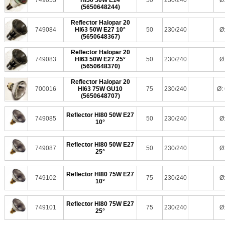
749053
HI50 50W E14
50
230/240
Ø
(5650648244)
Reflector Halopar 20
749084
HI63 50W E27 10°
50
230/240
Ø
(5650648367)
Reflector Halopar 20
749083
HI63 50W E27 25°
50
230/240
Ø
(5650648370)
Reflector Halopar 20
700016
HI63 75W GU10
75
230/240
Ø:
(5650648707)
Reflector HI80 50W E27
749085
50
230/240
Ø
10°
Reflector HI80 50W E27
749087
50
230/240
Ø
25°
Reflector HI80 75W E27
749102
75
230/240
Ø
10°
Reflector HI80 75W E27
749101
75
230/240
Ø
25°