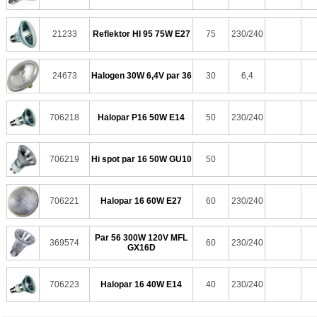
21233
Reflektor HI 95 75W E27
75
230/240
24673
Halogen 30W 6,4V par 36
30
6,4
706218
Halopar P16 50W E14
50
230/240
706219
Hi spot par 16 50W GU10
50
706221
Halopar 16 60W E27
60
230/240
Par 56 300W 120V MFL
369574
60
230/240
GX16D
706223
Halopar 16 40W E14
40
230/240