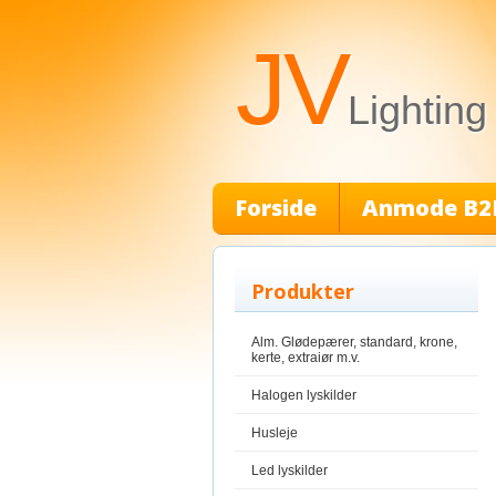
JV
Lighting
Forside
Anmode B2
Produkter
Alm. Glødepærer, standard, krone,
kerte, extraiør m.v.
Halogen lyskilder
Husleje
Led lyskilder