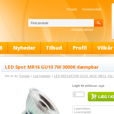
Forside
Handelsvilkår
Avanceret søgning
B
Nyheder
Tilbud
Profil
Vilkår
LED Spot MR16 GU10 7W 3000K dæmpbar
Her er du:
Forside
»
Led lyskilder
»
LED REFLEKTOR GU10, Mr16, MR11, Par 30
Login for pris!
ekskl. afgift
Lagerstatus:
Leveringstid: