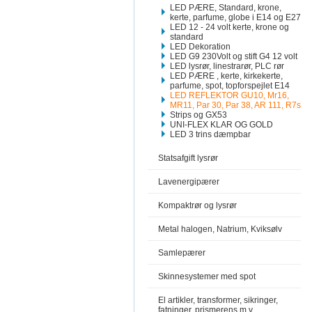
LED PÆRE, Standard, krone,
kerte, parfume, globe i E14 og E27
LED 12 - 24 volt kerte, krone og
standard
LED Dekoration
LED G9 230Volt og stift G4 12 volt
LED lysrør, linestrarør, PLC rør
LED PÆRE , kerte, kirkekerte,
parfume, spot, topforspejlet E14
LED REFLEKTOR GU10, Mr16,
MR11, Par 30, Par 38, AR 111, R7s
Strips og GX53
UNI-FLEX KLAR OG GOLD
LED 3 trins dæmpbar
Statsafgift lysrør
Lavenergipærer
Kompaktrør og lysrør
Metal halogen, Natrium, Kviksølv
Samlepærer
Skinnesystemer med spot
El artikler, transformer, sikringer,
fatninger, prismerens m.v