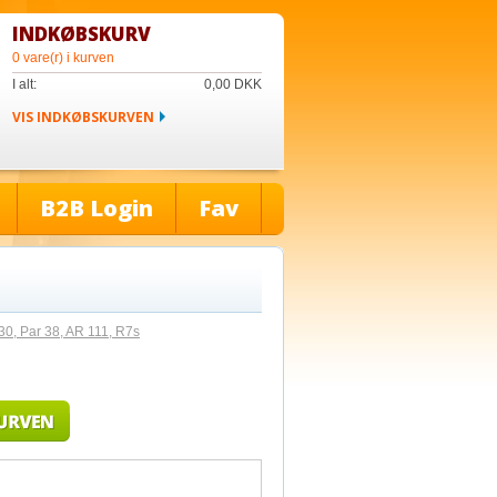
INDKØBSKURV
0 vare(r) i kurven
I alt:
0,00
DKK
VIS INDKØBSKURVEN
B2B Login
Fav
, Par 38, AR 111, R7s