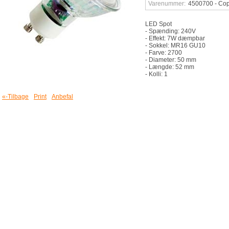
Varenummer:
4500700 - Co
LED Spot
- Spænding: 240V
- Effekt: 7W dæmpbar
- Sokkel: MR16 GU10
- Farve: 2700
- Diameter: 50 mm
- Længde: 52 mm
- Kolli: 1
«-Tilbage
Print
Anbefal