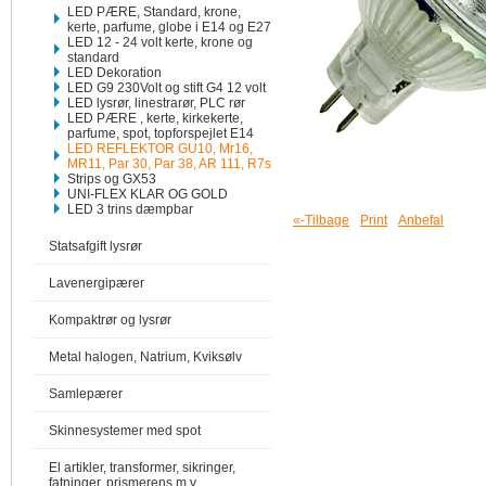
LED PÆRE, Standard, krone,
kerte, parfume, globe i E14 og E27
LED 12 - 24 volt kerte, krone og
standard
LED Dekoration
LED G9 230Volt og stift G4 12 volt
LED lysrør, linestrarør, PLC rør
LED PÆRE , kerte, kirkekerte,
parfume, spot, topforspejlet E14
LED REFLEKTOR GU10, Mr16,
MR11, Par 30, Par 38, AR 111, R7s
Strips og GX53
UNI-FLEX KLAR OG GOLD
LED 3 trins dæmpbar
«-Tilbage
Print
Anbefal
Statsafgift lysrør
Lavenergipærer
Kompaktrør og lysrør
Metal halogen, Natrium, Kviksølv
Samlepærer
Skinnesystemer med spot
El artikler, transformer, sikringer,
fatninger, prismerens m.v