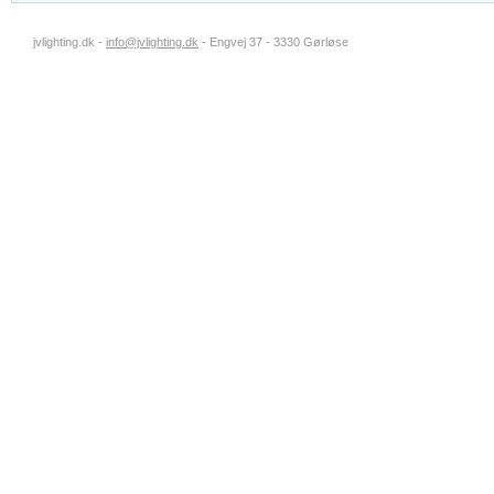
jvlighting.dk -
info@jvlighting.dk
- Engvej 37 - 3330 Gørløse