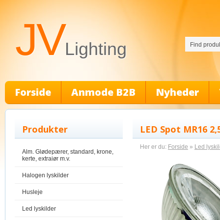
JV
Lighting
Forside
Anmode B2B
Nyheder
Produkter
LED Spot MR16 2,5
Her er du:
Forside
»
Led lyski
Alm. Glødepærer, standard, krone,
kerte, extraiør m.v.
Halogen lyskilder
Husleje
Led lyskilder