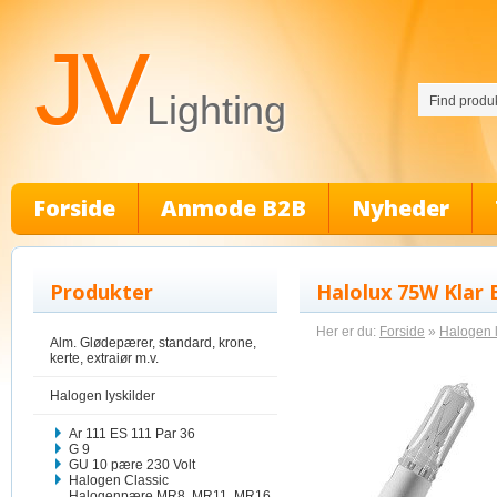
JV
Lighting
Forside
Anmode B2B
Nyheder
Produkter
Halolux 75W Klar 
Her er du:
Forside
»
Halogen l
Alm. Glødepærer, standard, krone,
kerte, extraiør m.v.
Halogen lyskilder
Ar 111 ES 111 Par 36
G 9
GU 10 pære 230 Volt
Halogen Classic
Halogenpære MR8, MR11, MR16