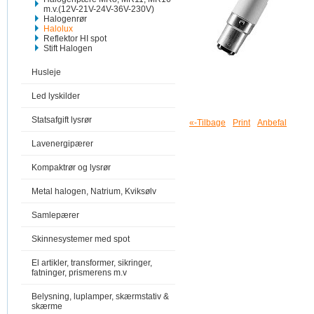
m.v.(12V-21V-24V-36V-230V)
Halogenrør
Halolux
Reflektor HI spot
Stift Halogen
Husleje
Led lyskilder
Statsafgift lysrør
«-Tilbage
Print
Anbefal
Lavenergipærer
Kompaktrør og lysrør
Metal halogen, Natrium, Kviksølv
Samlepærer
Skinnesystemer med spot
El artikler, transformer, sikringer,
fatninger, prismerens m.v
Belysning, luplamper, skærmstativ &
skærme