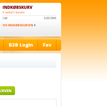
INDKØBSKURV
0 vare(r) i kurven
I alt:
0,00
DKK
VIS INDKØBSKURVEN
B2B Login
Fav