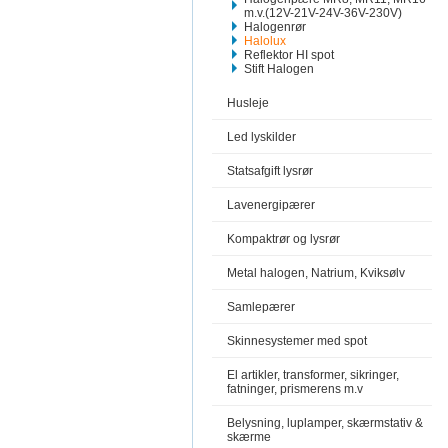
m.v.(12V-21V-24V-36V-230V)
Halogenrør
Halolux
Reflektor HI spot
Stift Halogen
Husleje
Led lyskilder
Statsafgift lysrør
Lavenergipærer
Kompaktrør og lysrør
Metal halogen, Natrium, Kviksølv
Samlepærer
Skinnesystemer med spot
El artikler, transformer, sikringer,
fatninger, prismerens m.v
Belysning, luplamper, skærmstativ &
skærme