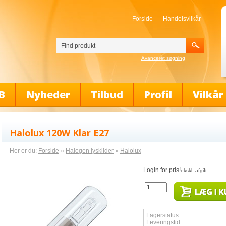
Forside
Handelsvilkår
Avanceret søgning
B
Nyheder
Tilbud
Profil
Vilkår
Halolux 120W Klar E27
Her er du:
Forside
»
Halogen lyskilder
»
Halolux
Login for pris!
ekskl. afgift
Lagerstatus:
Leveringstid: