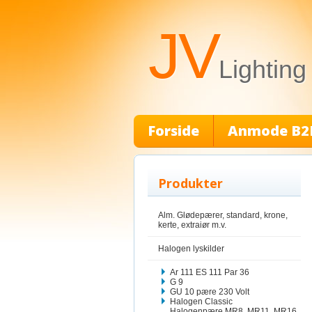
JV
Lighting
Forside
Anmode B2
Produkter
Alm. Glødepærer, standard, krone,
kerte, extraiør m.v.
Halogen lyskilder
Ar 111 ES 111 Par 36
G 9
GU 10 pære 230 Volt
Halogen Classic
Halogenpære MR8, MR11, MR16