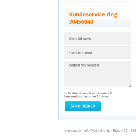
Kundeservice ring
30456040
Vi bestræber os på at besvare alle
henvendelser indenfor 24 timer.
jvlighting.dk -
info@jvlighting.dk
- Engvej 37 - 33