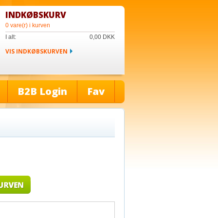
INDKØBSKURV
0 vare(r) i kurven
I alt:
0,00
DKK
VIS INDKØBSKURVEN
B2B Login
Fav