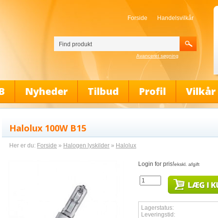
Forside
Handelsvilkår
Avanceret søgning
B
Nyheder
Tilbud
Profil
Vilkår
Halolux 100W B15
Her er du:
Forside
»
Halogen lyskilder
»
Halolux
Login for pris!
ekskl. afgift
Lagerstatus:
Leveringstid: