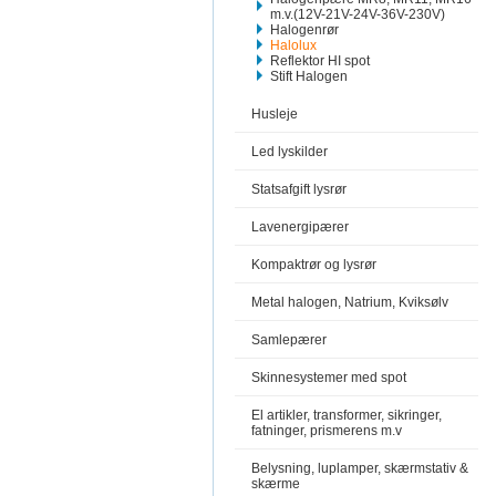
m.v.(12V-21V-24V-36V-230V)
Halogenrør
Halolux
Reflektor HI spot
Stift Halogen
Husleje
Led lyskilder
Statsafgift lysrør
Lavenergipærer
Kompaktrør og lysrør
Metal halogen, Natrium, Kviksølv
Samlepærer
Skinnesystemer med spot
El artikler, transformer, sikringer,
fatninger, prismerens m.v
Belysning, luplamper, skærmstativ &
skærme