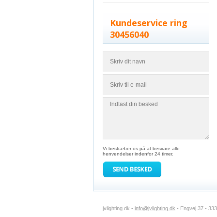
Kundeservice ring
30456040
Vi bestræber os på at besvare alle
henvendelser indenfor 24 timer.
jvlighting.dk -
info@jvlighting.dk
- Engvej 37 - 33