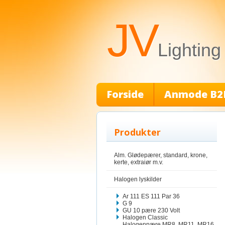
JV
Lighting
Forside
Anmode B2
Produkter
Alm. Glødepærer, standard, krone,
kerte, extraiør m.v.
Halogen lyskilder
Ar 111 ES 111 Par 36
G 9
GU 10 pære 230 Volt
Halogen Classic
Halogenpære MR8, MR11, MR16