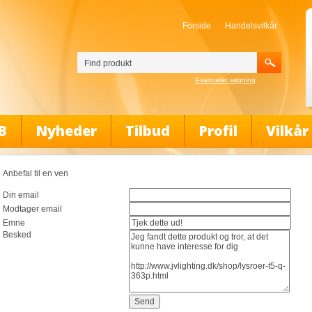
Forside
Handelsvilkår
Avanceret søgning
B
Nyheder
Tilbud
Profil
Vilkår
Anbefal til en ven
Din email
Modtager email
Emne
Besked