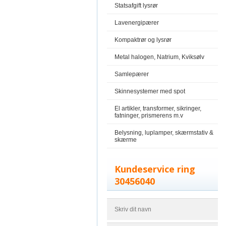
Statsafgift lysrør
Lavenergipærer
Kompaktrør og lysrør
Metal halogen, Natrium, Kviksølv
Samlepærer
Skinnesystemer med spot
El artikler, transformer, sikringer,
fatninger, prismerens m.v
Belysning, luplamper, skærmstativ &
skærme
Kundeservice ring
30456040