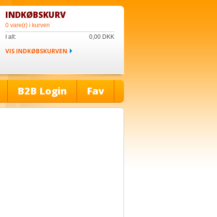
INDKØBSKURV
0 vare(r) i kurven
I alt:
0,00
DKK
VIS INDKØBSKURVEN
B2B Login
Fav