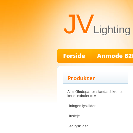
JV
Lighting
Forside
Anmode B2
Produkter
Alm. Glødepærer, standard, krone,
kerte, extraiør m.v.
Halogen lyskilder
Husleje
Led lyskilder