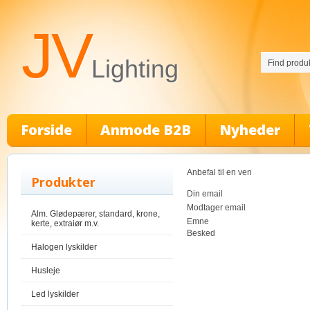
JV
Lighting
Forside
Anmode B2B
Nyheder
Anbefal til en ven
Produkter
Din email
Modtager email
Alm. Glødepærer, standard, krone,
Emne
kerte, extraiør m.v.
Besked
Halogen lyskilder
Husleje
Led lyskilder