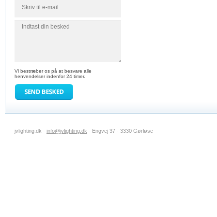
Vi bestræber os på at besvare alle
henvendelser indenfor 24 timer.
jvlighting.dk -
info@jvlighting.dk
- Engvej 37 - 3330 Gørløse