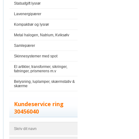
Statsafgift lysrør
Lavenergipærer
Kompaktrør og lysrør
Metal halogen, Natrium, Kviksølv
Samlepærer
Skinnesystemer med spot
El artikler, transformer, sikringer,
fatninger, prismerens m.v
Belysning, luplamper, skærmstativ &
skærme
Kundeservice ring
30456040