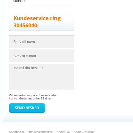
skærme
Kundeservice ring
30456040
Vi bestræber os på at besvare alle
henvendelser indenfor 24 timer.
jvlighting.dk -
info@jvlighting.dk
- Engvej 37 - 3330 Gørløse