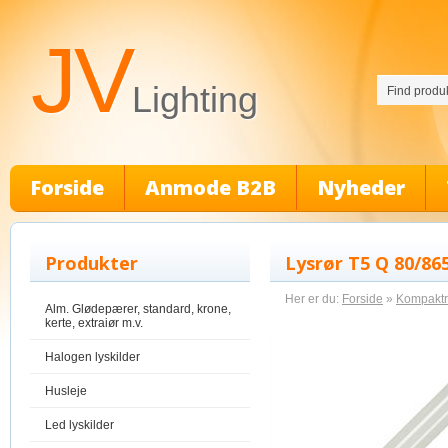
JV
Lighting
Forside
Anmode B2B
Nyheder
Produkter
Lysrør T5 Q 80/86
Her er du:
Forside
»
Kompaktrø
Alm. Glødepærer, standard, krone,
kerte, extraiør m.v.
Halogen lyskilder
Husleje
Led lyskilder