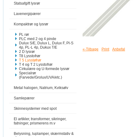
Statsafgift lysrør
Lavenergipærer
Kompaktrør og lysrør
PL rør
PLC med 2 og 4 pinde
Dulux S/E, Dulux L, Dulux F, Pl-S
4p, PL-L 4p, Dukux T/E
«-Tilbage
Print
Anbefal
2 D lysrør
T8 Lysstofrør
T 5 Lysstøfrør
T 4 og T 2 Lysstofrør
Cirkulære og U-formede lysrør
Specialrør
(Farvede/Grolux/UVA/etc.)
Metal halogen, Natrium, Kviksølv
Samlepærer
Skinnesystemer med spot
El artikler, transformer, sikringer,
fatninger, prismerens m.v
Belysning, luplamper, skærmstativ &